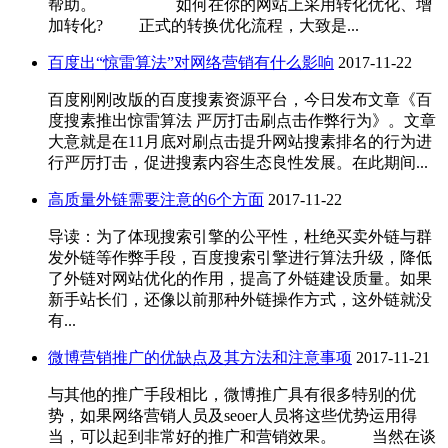
帮助。 如何在你的网站上采用转化优化、增
加转化? 正式的转换优化流程，大致是...
百度出“惊雷算法”对网络营销有什么影响
2017-11-22
百度刚刚改版的百度搜素资源平台，今日发布文章《百
度搜素推出惊雷算法 严厉打击刷点击作弊行为》。文章
大意就是在11月底对刷点击提升网站搜素排名的行为进
行严厉打击，促进搜素内容生态良性发展。在此期间...
高质量外链需要注意的6个方面
2017-11-22
导读：为了体现搜索引擎的公平性，杜绝买卖外链与群
发外链等作弊手段，百度搜索引擎进行算法升级，降低
了外链对网站优化的作用，提高了外链建设质量。如果
新手站长们，还像以前那种外链操作方式，这外链就没
有...
微博营销推广的优缺点及其方法和注意事项
2017-11-21
与其他的推广手段相比，微博推广具有很多特别的优
势，如果网络营销人员及seoer人员将这些优势运用得
当，可以起到非常好的推广和营销效果。 当然在谈