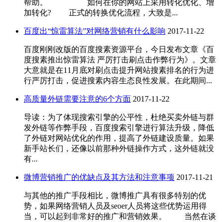
帮助。 如何在你的网站上采用转化优化、增
加转化? 正式的转换优化流程，大致是...
百度出“惊雷算法”对网络营销有什么影响
2017-11-22
百度刚刚改版的百度搜素资源平台，今日发布文章《百
度搜素推出惊雷算法 严厉打击刷点击作弊行为》。文章
大意就是在11月底对刷点击提升网站搜素排名的行为进
行严厉打击，促进搜素内容生态良性发展。在此期间...
高质量外链需要注意的6个方面
2017-11-22
导读：为了体现搜索引擎的公平性，杜绝买卖外链与群
发外链等作弊手段，百度搜索引擎进行算法升级，降低
了外链对网站优化的作用，提高了外链建设质量。如果
新手站长们，还像以前那种外链操作方式，这外链就没
有...
微博营销推广的优缺点及其方法和注意事项
2017-11-21
与其他的推广手段相比，微博推广具有很多特别的优
势，如果网络营销人员及seoer人员将这些优势运用得
当，可以起到非常好的推广和营销效果。 当然在谈