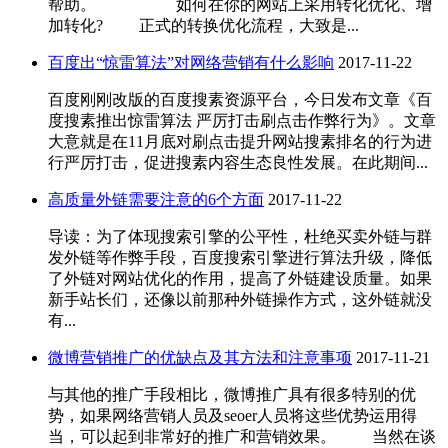
帮助。 如何在你的网站上采用转化优化、增
加转化? 正式的转换优化流程，大致是...
百度出“惊雷算法”对网络营销有什么影响
2017-11-22
百度刚刚改版的百度搜素资源平台，今日发布文章《百
度搜素推出惊雷算法 严厉打击刷点击作弊行为》。文章
大意就是在11月底对刷点击提升网站搜素排名的行为进
行严厉打击，促进搜素内容生态良性发展。在此期间...
高质量外链需要注意的6个方面
2017-11-22
导读：为了体现搜索引擎的公平性，杜绝买卖外链与群
发外链等作弊手段，百度搜索引擎进行算法升级，降低
了外链对网站优化的作用，提高了外链建设质量。如果
新手站长们，还像以前那种外链操作方式，这外链就没
有...
微博营销推广的优缺点及其方法和注意事项
2017-11-21
与其他的推广手段相比，微博推广具有很多特别的优
势，如果网络营销人员及seoer人员将这些优势运用得
当，可以起到非常好的推广和营销效果。 当然在谈