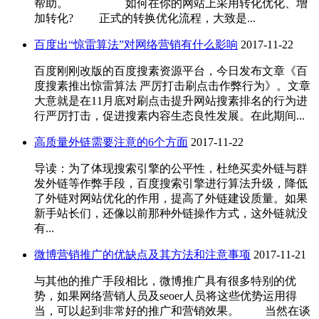
帮助。 如何在你的网站上采用转化优化、增
加转化? 正式的转换优化流程，大致是...
百度出“惊雷算法”对网络营销有什么影响
2017-11-22
百度刚刚改版的百度搜素资源平台，今日发布文章《百
度搜素推出惊雷算法 严厉打击刷点击作弊行为》。文章
大意就是在11月底对刷点击提升网站搜素排名的行为进
行严厉打击，促进搜素内容生态良性发展。在此期间...
高质量外链需要注意的6个方面
2017-11-22
导读：为了体现搜索引擎的公平性，杜绝买卖外链与群
发外链等作弊手段，百度搜索引擎进行算法升级，降低
了外链对网站优化的作用，提高了外链建设质量。如果
新手站长们，还像以前那种外链操作方式，这外链就没
有...
微博营销推广的优缺点及其方法和注意事项
2017-11-21
与其他的推广手段相比，微博推广具有很多特别的优
势，如果网络营销人员及seoer人员将这些优势运用得
当，可以起到非常好的推广和营销效果。 当然在谈